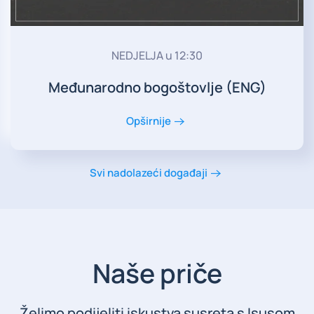
NEDJELJA u 12:30
Međunarodno bogoštovlje (ENG)
Opširnije
Svi nadolazeći događaji
Naše priče
Želimo podijeliti iskustva susreta s Isusom