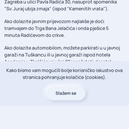
Zagreba u ulici Pavla Radića 30, nasuprot spomenika
"Sv. Juraj ubija zmaja" (ispod "Kamenitih vrata").
Ako dolazite javnim prijevozom najlakše je doći
tramvajem do Trga Bana Jelačića i onda pješice 5
minuta Radićevom do crkve.
Ako dolazite automobilom, možete parkirati u u javnoj
garaži na Tuškancu ili u javnoj garaži ispod hotela
Academia u Tkalčićevoj ulici 88 i prošetati desetak
minuta do crkve.
Kako bismo vam mogućili bolje korisničko iskustvo ova
stranica pohranjuje kolačiće (cookies).
Slažem se
+
−