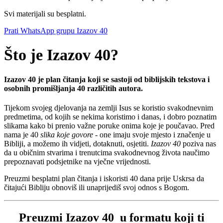
Svi materijali su besplatni.
Prati WhatsApp grupu Izazov 40
Što je Izazov 40?
Izazov 40 je plan čitanja koji se sastoji od biblijskih tekstova i
osobnih promišljanja 40 različitih autora.
Tijekom svojeg djelovanja na zemlji Isus se koristio svakodnevnim
predmetima, od kojih se nekima koristimo i danas, i dobro poznatim
slikama kako bi prenio važne poruke onima koje je poučavao. Pred
nama je 40
slika koje govore
- one imaju svoje mjesto i značenje u
Bibliji, a možemo ih vidjeti, dotaknuti, osjetiti.
Izazov 40
poziva nas
da u običnim stvarima i trenutcima svakodnevnog života naučimo
prepoznavati podsjetnike na vječne vrijednosti.
Preuzmi besplatni plan čitanja i iskoristi 40 dana prije Uskrsa da
čitajući Bibliju obnoviš ili unaprijediš svoj odnos s Bogom.
Preuzmi Izazov 40 u formatu koji ti