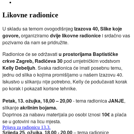
Likovne radionice
U skladu sa temom ovogodišnjeg
Izazova 40, Slike koje
govore,
organiziramo
dvije likovne radionice
i srdačno vas
pozivamo da nam se pridružite.
Radionice će se održavati
u prostorijama Baptističke
crkve Zagreb, Radićeva 30
pod umjetničkim vodstvom
Kelly Debeljuh
. Svaka radionica će imati posebnu temu,
jednu od slika o kojima promišljamo u našem Izazovu 40.
Iskustvo u slikanju nije potrebno, Kelly će podučavati korak
po korak i pokazati korisne tehnike.
Petak, 13. ožujka, 18,00 – 20,00
- tema radionica
JANJE
,
slikanje
akrilnim bojama.
Doprinos za nabavu materijala po osobi iznosi
10€
a plaća
se u gotovini na licu mjesta.
Prijava za radionicu 13.3.
Srijeda 25. ožujka, 18,00 - 20,00
– tema radionice