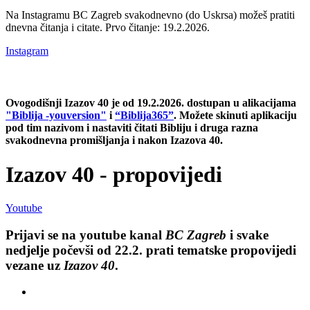
Na Instagramu BC Zagreb svakodnevno (do Uskrsa) možeš pratiti
dnevna čitanja i citate.
Prvo čitanje: 19.2.2026.
Instagram
Ovogodišnji Izazov 40 je od 19.2.2026. dostupan u alikacijama
"Biblija -youversion"
i
“Biblija365”
. Možete skinuti aplikaciju
pod tim nazivom i nastaviti čitati Bibliju i druga razna
svakodnevna promišljanja i nakon Izazova 40.
Izazov 40 - propovijedi
Youtube
Prijavi se na youtube kanal
BC Zagreb
i svake
nedjelje počevši od 22.2. prati tematske propovijedi
vezane uz
Izazov 40
.