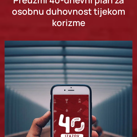
Preuzmi
40-dnevni plan za
osobnu duhovnost tijekom
korizme