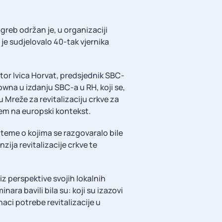
agreb održan je, u organizaciji
 je sudjelovalo 40-tak vjernika
stor Ivica Horvat, predsjednik SBC-
owna u izdanju SBC-a u RH, koji se,
u Mreže za revitalizaciju crkve za
jem na europski kontekst.
 teme o kojima se razgovaralo bile
nzija revitalizacije crkve te
 iz perspektive svojih lokalnih
nara bavili bila su: koji su izazovi
ci potrebe revitalizacije u