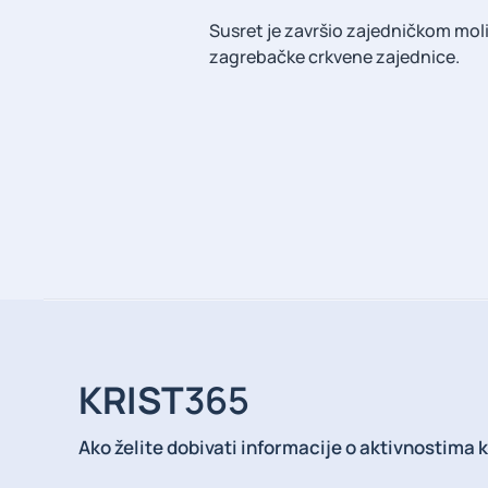
Susret je završio zajedničkom molitv
zagrebačke crkvene zajednice.
KRIST
365
Ako želite dobivati informacije o aktivnostima 