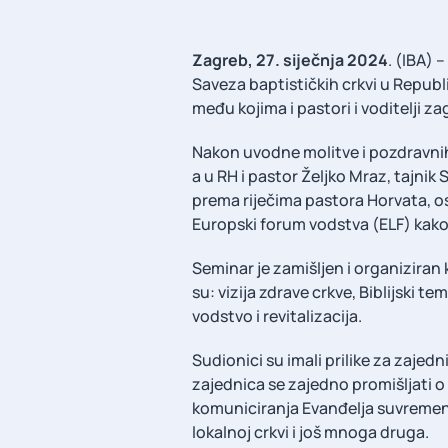
Zagreb, 27. siječnja 2024
. (IBA) 
Saveza baptističkih crkvi u Republi
među kojima i pastori i voditelji z
Nakon uvodne molitve i pozdravnih 
a u RH i pastor Željko Mraz, tajnik
prema riječima pastora Horvata, osl
Europski forum vodstva (ELF) kako 
Seminar je zamišljen i organiziran
su: vizija zdrave crkve, Biblijski t
vodstvo i revitalizacija.
Sudionici su imali prilike za zajedn
zajednica se zajedno promišljati o r
komuniciranja Evanđelja suvremeno
lokalnoj crkvi i još mnoga druga.