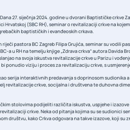
– Dana 27. siječnja 2024. godine u dvorani Baptističke crkve Z
ci Hrvatskoj (SBC RH), seminar o revitalizaciji crkve na kojem
agrebačkih baptističkih i evanđeoskih crkava.
riječi pastora BC Zagreb Filipa Grujića, seminar su vodili pa
 SBC-a u RH na temelju knjige „Zdrava crkva“ autora Davida Br
anjao na svoja iskustva revitalizacije crkve u Parizu i vođenj
bi ponudio viziju i proces za revitalizaciju crkve, s usmjeren
 kao serija interaktivnih predavanja s doprinosom sudionika a
emelj revitalizacije crkve, socijalna i društvena te duhovna dime
ičkim stolovima podijeliti različita iskustva, uspjehe i izazove
evitalizaciji crkve. Neka od pitanja kojima su se sudionici semi
m društvu, kako Crkva odgovara na takve izazove, koji su zna